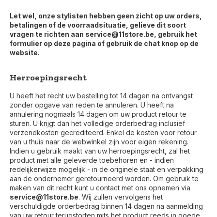
Let wel, onze stylisten hebben geen zicht op uw orders,
betalingen of de voorraadsituatie, gelieve dit soort
vragen te richten aan
service@11store.be
, gebruik het
formulier op deze pagina of gebruik de chat knop op de
website.
Herroepingsrecht
U heeft het recht uw bestelling tot 14 dagen na ontvangst
zonder opgave van reden te annuleren. U heeft na
annulering nogmaals 14 dagen om uw product retour te
sturen. U krijgt dan het volledige orderbedrag inclusief
verzendkosten gecrediteerd. Enkel de kosten voor retour
van u thuis naar de webwinkel zijn voor eigen rekening.
Indien u gebruik maakt van uw herroepingsrecht, zal het
product met alle geleverde toebehoren en - indien
redelijkerwijze mogelijk - in de originele staat en verpakking
aan de ondernemer geretourneerd worden. Om gebruik te
maken van dit recht kunt u contact met ons opnemen via
service@11store.be
. Wij zullen vervolgens het
verschuldigde orderbedrag binnen 14 dagen na aanmelding
van uw retour terugstorten mits het product reeds in goede