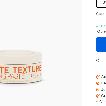
8
Curre
Be
Op v
Ac
Be
Je
Gr
€2,95