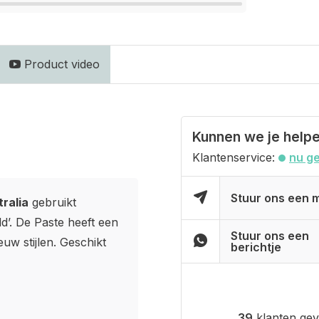
Product video
Kunnen we je help
Klantenservice:
nu g
Stuur ons een m
ralia
gebruikt
ld’. De Paste heeft een
Stuur ons een
uw stijlen. Geschikt
berichtje
39
klanten gev