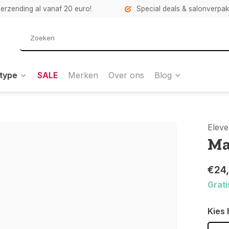
verzending al vanaf 20 euro!
Special deals & salonverpa
type
SALE
Merken
Over ons
Blog
Eleve
Ma
€24
Grati
Kies 