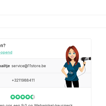
en?
eopend
ailtje
service@11store.be
+3211988411
en ons een 9.0 op
Webwinkel-keurmerk