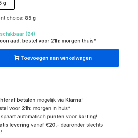
5 g
nt choice:
85 g
schikbaar (24)
oorraad, bestel voor 21h: morgen thuis*
Toevoegen aan winkelwagen
hteraf betalen
mogelijk via
Klarna
!
stel voor
21h
: morgen in huis*
 spaart automatisch
punten
voor
korting
!
atis levering
vanaf
€20,-
daaronder slechts
!