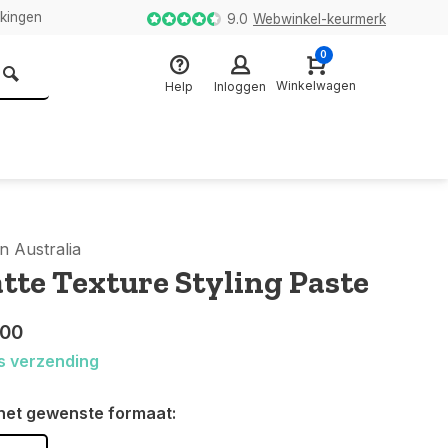
kkingen
9.0
Webwinkel-keurmerk
0
Winkelwagen
Help
Inloggen
n Australia
tte Texture Styling Paste
,00
s verzending
het gewenste formaat: