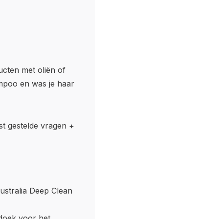
ucten met oliën of
ampoo en was je haar
st gestelde vragen +
stralia Deep Clean
doek voor het