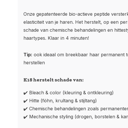
Onze gepatenteerde bio-actieve peptide versterk
elasticiteit van je haren. Het herstelt, op een p
schade van chemische behandelingen en hittestyl
haartypes. Klaar in 4 minuten!
Tip:
ook ideaal om breekbaar haar permanent t
herstellen
K18 herstelt schade van:
✔️ Bleach & color (kleuring & ontkleuring)
✔️ Hitte (föhn, krultang & stijltang)
✔️ Chemische behandelingen zoals permanenten, 
✔️ Mechanische styling (drogen, borstelen & k