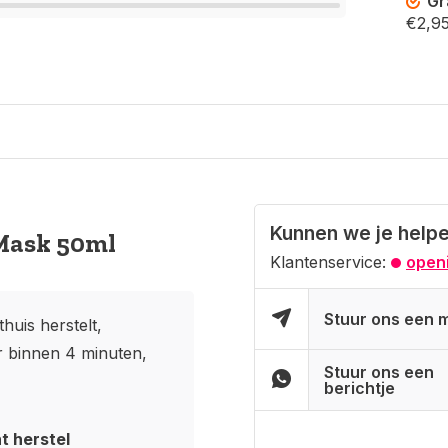
Gr
€2,95
Kunnen we je help
 Mask 50ml
Klantenservice:
openi
Stuur ons een m
huis herstelt,
ar binnen 4 minuten,
Stuur ons een
berichtje
t herstel