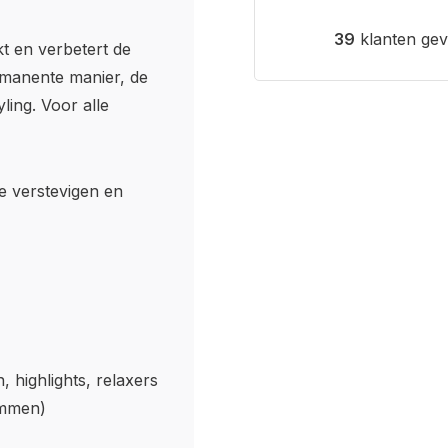
39
klanten gev
t en verbetert de
ermanente manier, de
ing. Voor alle
e verstevigen en
highlights, relaxers
ammen)