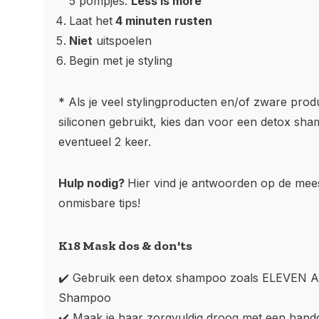
5 pompjes.
Less is more
Laat het
4 minuten rusten
Niet
uitspoelen
Begin met je styling
* Als je veel stylingproducten en/of zware prod
siliconen gebruikt, kies dan voor een detox sh
eventueel 2 keer.
Hulp nodig?
Hier vind je antwoorden op de mee
onmisbare tips!
K18 Mask dos & don'ts
✔️ Gebruik een detox shampoo zoals
ELEVEN Au
Shampoo
✔️ Maak je haar zorgvuldig droog met een hand