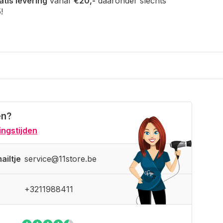
atis levering
vanaf
€20,-
daaronder slechts
!
en?
ngstijden
ailtje
service@11store.be
+3211988411