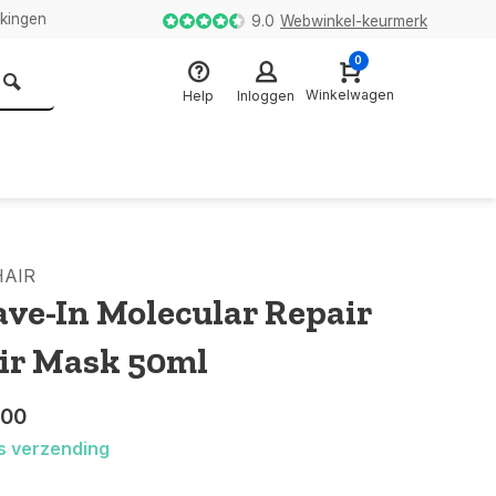
kkingen
9.0
Webwinkel-keurmerk
0
Winkelwagen
Help
Inloggen
HAIR
ave-In Molecular Repair
ir Mask 50ml
,00
s verzending