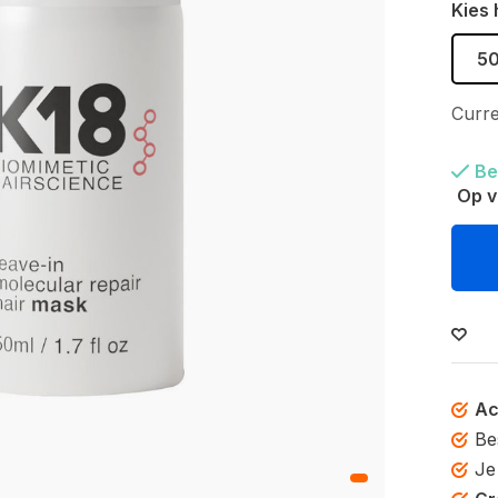
Kies 
50
Curre
Be
Op v
Ac
Be
Je